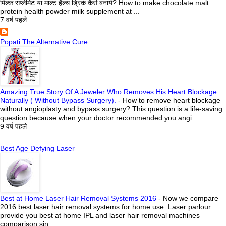
मिल्क सप्लीमेंट या माल्ट हैल्थ ड्रिकं कैसे बनायें? How to make chocolate malt
protein health powder milk supplement at ...
7 वर्ष पहले
Popati:The Alternative Cure
Amazing True Story Of A Jeweler Who Removes His Heart Blockage
Naturally ( Without Bypass Surgery).
-
How to remove heart blockage
without angioplasty and bypass surgery? This question is a life-saving
question because when your doctor recommended you angi...
9 वर्ष पहले
Best Age Defying Laser
Best at Home Laser Hair Removal Systems 2016
-
Now we compare
2016 best laser hair removal systems for home use. Laser parlour
provide you best at home IPL and laser hair removal machines
comparison sin...