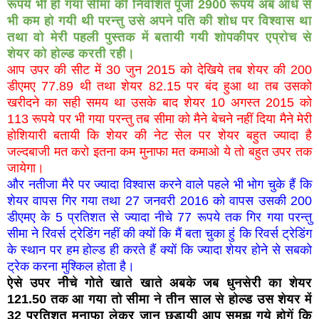
रूपये भी हो गया सीमा की निवेशित पूंजी 2900 रूपये अब आधे से
भी कम हो गयी थी परन्तु उसे अपने पति की शोध पर विश्वास था
तथा वो मेरी पहली पुस्तक में बतायी गयी शोपकीपर एप्रोच से
शेयर को होल्ड करती रही।
आप उपर की सीट में 30 जुन 2015 को देखिये तब शेयर की 200
डीएमए 77.89 थी तथा शेयर 82.15 पर बंद हुआ था तब उसको
खरीदने का सही समय था उसके बाद शेयर 10 अगस्त 2015 को
113 रूपये पर भी गया परन्तु तब सीमा को मैने बेचने नहीं दिया मैने मेरी
होशियारी बतायी कि शेयर की नेट सेल पर शेयर बहुत ज्यादा है
जल्दबाजी मत करो इतना कम मुनाफा मत कमाओ ये तो बहुत उपर तक
जायेगा।
और नतीजा मैरे पर ज्यादा विश्वास करने वाले पहले भी भोग चुके हैं कि
शेयर वापस गिर गया तथा 27 जनवरी 2016 को वापस उसकी 200
डीएमए के 5 प्रतिशत से ज्यादा नीचे 77 रूपये तक गिर गया परन्तु
सीमा ने रिवर्स ट्रेडिंग नहीं की क्यों कि मैं बता चुका हुं कि रिवर्स ट्रेडिंग
के स्थान पर हम होल्ड ही करते हैं क्यों कि ज्यादा शेयर होने से सबको
ट्रेक करना मुश्किल होता है।
ऐसे उपर नीचे गोते खाते खाते अबके जब धुनसेरी का शेयर
121.50 तक आ गया तो सीमा ने तीन साल से होल्ड उस शेयर में
32 प्रतिशत मुनाफा लेकर जान छुड़ायी आप समझ गये होगें कि