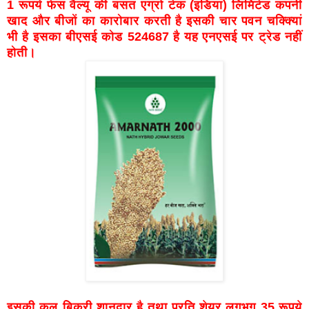
1 रूपये फेस वैल्यू की बसंत एग्रो टेक (इंडिया) लिमिटेड कंपनी
खाद और बीजों का कारोबार करती है इसकी चार पवन चक्क्यिां
भी है इसका बीएसई कोड 524687 है यह एनएसई पर ट्रेड नहीं
होती।
इसकी कुल बिक्री शानदार है तथा प्रति शेयर लगभग 35 रूपये