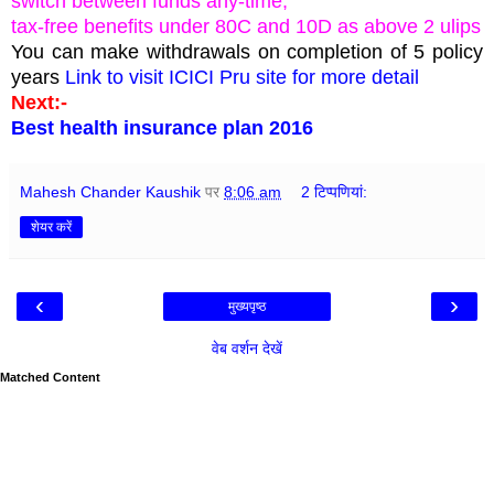
switch between funds any-time,
tax-free benefits under 80C and 10D as above 2 ulips
You can make withdrawals on completion of 5 policy
years
Link to visit ICICI Pru site for more detail
Next:-
Best health insurance plan 2016
Mahesh Chander Kaushik
पर
8:06 am
2 टिप्‍पणियां:
शेयर करें
‹
›
मुख्यपृष्ठ
वेब वर्शन देखें
Matched Content