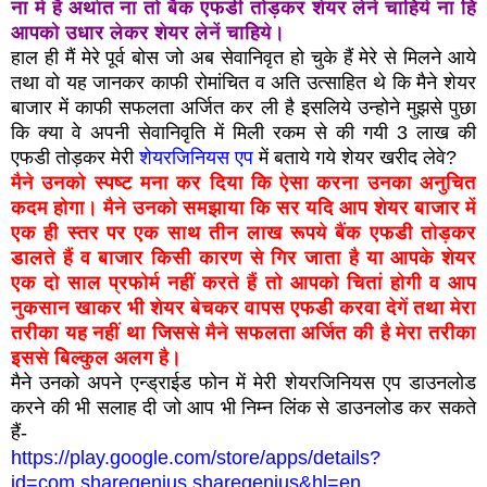
ना में है अर्थात ना तो बैंक एफडी तोड़कर शेयर लेने चाहिये ना हि
आपको उधार लेकर शेयर लेनें चाहिये।
हाल ही मैं मेरे पूर्व बोस जो अब सेवानिवृत हो चुके हैं मेरे से मिलने आये
तथा वो यह जानकर काफी रोमांचित व अति उत्साहित थे कि मैने शेयर
बाजार में काफी सफलता अर्जित कर ली है इसलिये उन्होने मुझसे पुछा
कि क्या वे अपनी सेवानिवृति में मिली रकम से की गयी 3 लाख की
एफडी तोड़कर मेरी
शेयरजिनियस एप
में बताये गये शेयर खरीद लेवे?
मैने उनको स्पष्ट मना कर दिया कि ऐसा करना उनका अनुचित
कदम होगा। मैने उनको समझाया कि सर यदि आप शेयर बाजार में
एक ही स्तर पर एक साथ तीन लाख रूपये बैंक एफडी तोड़कर
डालते हैं व बाजार किसी कारण से गिर जाता है या आपके शेयर
एक दो साल प्रफोर्म नहीं करते हैं तो आपको चितां होगी व आप
नुकसान खाकर भी शेयर बेचकर वापस एफडी करवा देगें तथा मेरा
तरीका यह नहीं था जिससे मैने सफलता अर्जित की है मेरा तरीका
इससे बिल्कुल अलग है।
मैने उनको अपने एन्ड्राईड फोन में मेरी शेयरजिनियस एप डाउनलोड
करने की भी सलाह दी जो आप भी निम्न लिंक से डाउनलोड कर सकते
हैं-
https://play.google.com/store/apps/details?
id=com.sharegenius.sharegenius&hl=en