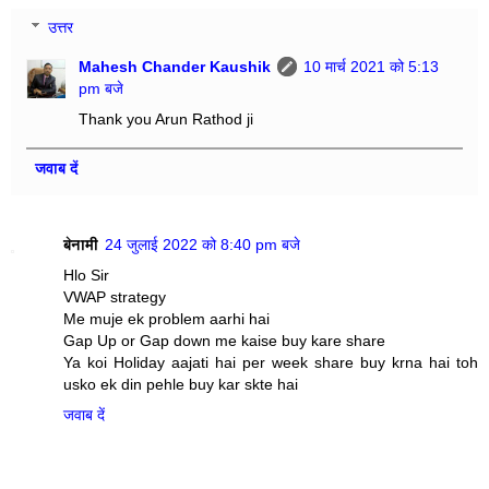
उत्तर
Mahesh Chander Kaushik
10 मार्च 2021 को 5:13
pm बजे
Thank you Arun Rathod ji
जवाब दें
बेनामी
24 जुलाई 2022 को 8:40 pm बजे
Hlo Sir
VWAP strategy
Me muje ek problem aarhi hai
Gap Up or Gap down me kaise buy kare share
Ya koi Holiday aajati hai per week share buy krna hai toh
usko ek din pehle buy kar skte hai
जवाब दें