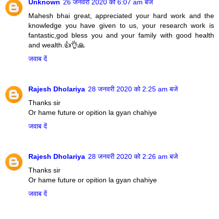
Unknown
26 जनवरी 2020 को 6:07 am बजे
Mahesh bhai great, appreciated your hard work and the
knowledge you have given to us, your research work is
fantastic,god bless you and your family with good health
and wealth.👍👌🙏
जवाब दें
Rajesh Dholariya
28 जनवरी 2020 को 2:25 am बजे
Thanks sir
Or hame future or opition la gyan chahiye
जवाब दें
Rajesh Dholariya
28 जनवरी 2020 को 2:26 am बजे
Thanks sir
Or hame future or opition la gyan chahiye
जवाब दें