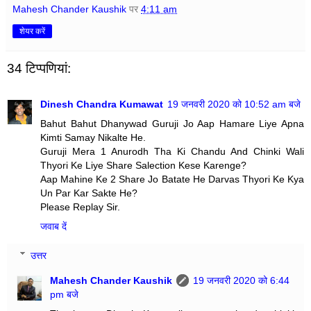
Mahesh Chander Kaushik
पर
4:11 am
शेयर करें
34 टिप्‍पणियां:
Dinesh Chandra Kumawat
19 जनवरी 2020 को 10:52 am बजे
Bahut Bahut Dhanywad Guruji Jo Aap Hamare Liye Apna
Kimti Samay Nikalte He.
Guruji Mera 1 Anurodh Tha Ki Chandu And Chinki Wali
Thyori Ke Liye Share Salection Kese Karenge?
Aap Mahine Ke 2 Share Jo Batate He Darvas Thyori Ke Kya
Un Par Kar Sakte He?
Please Replay Sir.
जवाब दें
उत्तर
Mahesh Chander Kaushik
19 जनवरी 2020 को 6:44
pm बजे