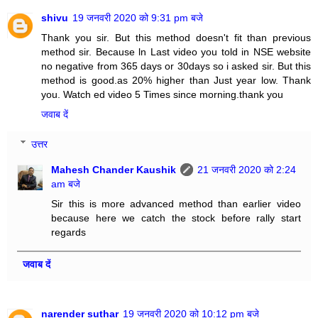
shivu
19 जनवरी 2020 को 9:31 pm बजे
Thank you sir. But this method doesn't fit than previous
method sir. Because ln Last video you told in NSE website
no negative from 365 days or 30days so i asked sir. But this
method is good.as 20% higher than Just year low. Thank
you. Watch ed video 5 Times since morning.thank you
जवाब दें
उत्तर
Mahesh Chander Kaushik
21 जनवरी 2020 को 2:24
am बजे
Sir this is more advanced method than earlier video
because here we catch the stock before rally start
regards
जवाब दें
narender suthar
19 जनवरी 2020 को 10:12 pm बजे