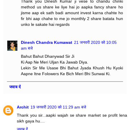
Thank you Dinesh Kumar ji vese to chandu chinki
method us share ke liye hai jo aapka fancy share ho
jisme aap ek sath badi amount invest karna chahte ho
fir bhi aap chahe to me jo monthly 2 share batata hun
unko le sakate hai regards
Dinesh Chandra Kumawat
21 जनवरी 2020 को 10:05
am बजे
Bahut Bahut Dhanywad Sir Ji
Ki Aap Ne Meri Uljan Ka Jawab Diya.
Lekin Sir Me Usase Bhi Bahut Jyada Khush Hu Kyoki
Aapne Itne Folowers Ke Bich Meri Bhi Sunwai Ki.
जवाब दें
Archit
19 जनवरी 2020 को 11:29 am बजे
Thank you sir...aapki wajah se share market se profit lena
sikh gaya hu....
जवाब दें