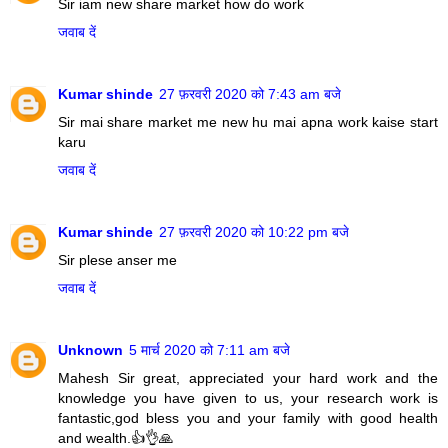
Sir iam new share market how do work
जवाब दें
Kumar shinde
27 फ़रवरी 2020 को 7:43 am बजे
Sir mai share market me new hu mai apna work kaise start
karu
जवाब दें
Kumar shinde
27 फ़रवरी 2020 को 10:22 pm बजे
Sir plese anser me
जवाब दें
Unknown
5 मार्च 2020 को 7:11 am बजे
Mahesh Sir great, appreciated your hard work and the
knowledge you have given to us, your research work is
fantastic,god bless you and your family with good health
and wealth.👍👌🙏