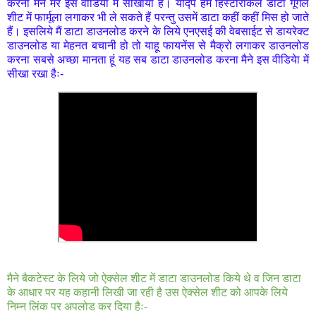
करना मैने मेरे इस वीडियेा में सीखाया है। यद्पि हम हिस्टोरीकल डाटा गूगल
शीट में फार्मूला लगाकर भी ले सकते हैं परन्तु उसमें डाटा कहीं कहीं मिस हो जाते
हैं। इसलिये मैं डाटा डाउनलोड करने के लिये एनएसई की वेबसाईट से डायरेक्ट
डाउनलोड या मेहनत बचानी हो तो याहू फायनेंस से मैक्रो लगाकर डाउनलोड
करना सबसे अच्छा मानता हूं यह सब डाटा डाउनलोड करना मैने इस वीडियेा में
सीखा रखा हैः-
मैने बैकटेस्ट के लिये जो ऐक्सेल शीट में डाटा डाउनलोड किये थे व जिन डाटा
के आधार पर यह कहानी लिखी जा रही है उस ऐक्सेल शीट को आपके लिये
निम्न लिंक पर अपलोड कर दिया हैः-