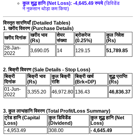
कुल शुद्ध हानि (Net Loss):
-4,645.49 रुपये
(डिविडेंड
ने नुकसान थोड़ा कम किया)
विस्तृत सारणियाँ (Detailed Tables)
1. खरीद विवरण (Purchase Details)
खरीद भाव
शेयर
ब्रोकरेज
कुल निवेश
खरीद दिनांक
(Rs)
संख्या
(0.25%)
(Rs)
28-Jan-
3,690.05
14
129.15
51,789.85
2022
2. बिक्री विवरण (Sale Details - Stop Loss)
बिक्री
बिक्री भाव
कुल बिक्री
बिक्री खर्च
शुद्ध प्राप्ति
दिनांक
(Rs)
राशि
(Brk+DP)
(Rs)
01-Jun-
3,355.20
46,972.80
136.43
46,836.37
2022
3. कुल लाभ/हानि विवरण (Total Profit/Loss Summary)
ट्रेड हानि (Capital
कुल डिविडेंड
कुल शुद्ध हानि (Net
Loss)
(Dividend)
Loss)
- 4,953.49
308.00
- 4,645.49