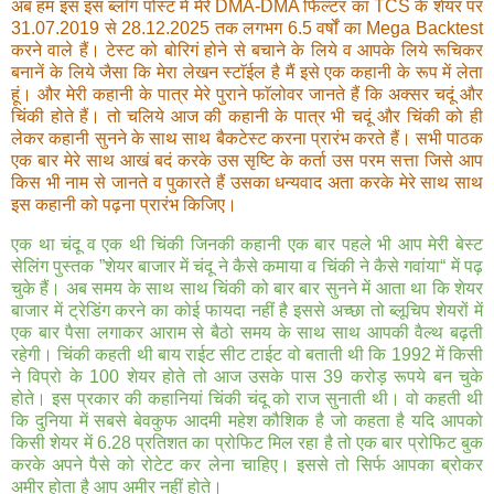
अब हम इस इस ब्लाॅग पोस्ट में मेरे DMA-DMA फिल्टर का TCS के शेयर पर
31.07.2019 से 28.12.2025 तक लगभग 6.5 वर्षों का Mega Backtest
करने वाले हैं। टेस्ट को बोरिगं होने से बचाने के लिये व आपके लिये रूचिकर
बनानें के लिये जैसा कि मेरा लेखन स्टाॅईल है मैं इसे एक कहानी के रूप में लेता
हूं। और मेरी कहानी के पात्र मेरे पुराने फाॅलोवर जानते हैं कि अक्सर चदूं और
चिंकी होते हैं। तो चलिये आज की कहानी के पात्र भी चदूं और चिंकी को ही
लेकर कहानी सुनने के साथ साथ बैकटेस्ट करना प्रारंभ करते हैं। सभी पाठक
एक बार मेरे साथ आखं बदं करके उस सृष्टि के कर्ता उस परम सत्ता जिसे आप
किस भी नाम से जानते व पुकारते हैं उसका धन्यवाद अता करके मेरे साथ साथ
इस कहानी को पढ़ना प्रारंभ किजिए।
एक था चंदू व एक थी चिंकी जिनकी कहानी एक बार पहले भी आप मेरी बेस्ट
सेलिंग पुस्तक ”शेयर बाजार में चंदू ने कैसे कमाया व चिंकी ने कैसे गवांया“ में पढ़
चुके हैं। अब समय के साथ साथ चिंकी को बार बार सुनने में आता था कि शेयर
बाजार में ट्रेडिंग करने का कोई फायदा नहीं है इससे अच्छा तो ब्लूचिप शेयरों में
एक बार पैसा लगाकर आराम से बैठो समय के साथ साथ आपकी वैल्थ बढ़ती
रहेगी। चिंकी कहती थी बाय राईट सीट टाईट वो बताती थी कि 1992 में किसी
ने विप्रो के 100 शेयर होते तो आज उसके पास 39 करोड़ रूपये बन चुके
होते। इस प्रकार की कहानियां चिंकी चंदू को राज सुनाती थी। वो कहती थी
कि दुनिया में सबसे बेवकुफ आदमी महेश कौशिक है जो कहता है यदि आपको
किसी शेयर में 6.28 प्रतिशत का प्रोफिट मिल रहा है तो एक बार प्रोफिट बुक
करके अपने पैसे को रोटेट कर लेना चाहिए। इससे तो सिर्फ आपका ब्रोकर
अमीर होता है आप अमीर नहीं होते।