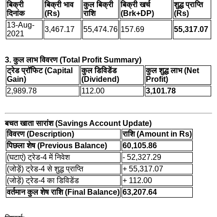
बिक्री
बिक्री भाव
कुल बिक्री
बिक्री खर्च
शुद्ध प्राप्ति
दिनांक
(Rs)
राशि
(Brk+DP)
(Rs)
13-Aug-
3,467.17
55,474.76
157.69
55,317.07
2021
3. कुल लाभ विवरण (Total Profit Summary)
ट्रेड प्रॉफिट (Capital
कुल डिविडेंड
कुल शुद्ध लाभ (Net
Gain)
(Dividend)
Profit)
2,989.78
112.00
3,101.78
बचत खाता सारांश (Savings Account Update)
विवरण (Description)
राशि (Amount in Rs)
पिछला शेष (Previous Balance)
60,105.86
(घटाएं) ट्रेड-4 में निवेश
- 52,327.29
(जोड़ें) ट्रेड-4 से शुद्ध प्राप्ति
+ 55,317.07
(जोड़ें) ट्रेड-4 का डिविडेंड
+ 112.00
वर्तमान कुल शेष राशि (Final Balance)
63,207.64