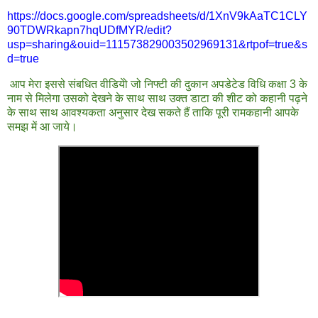
https://docs.google.com/spreadsheets/d/1XnV9kAaTC1CLY
90TDWRkapn7hqUDfMYR/edit?
usp=sharing&ouid=111573829003502969131&rtpof=true&s
d=true
आप मेरा इससे संबधित वीडियेो जो निफ्टी की दुकान अपडेटेड विधि कक्षा 3 के
नाम से मिलेगा उसको देखने के साथ साथ उक्त डाटा की शीट को कहानी पढ़ने
के साथ साथ आवश्यकता अनुसार देख सकते हैं ताकि पूरी रामकहानी आपके
समझ में आ जाये।