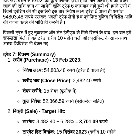
डेट फंड बेचने से ट्रेडिंग की कुछ लिमिट हाथों हाथ मिल जाती है बाकी बचत
खाते की राशि काम आ जायेगी चूंकि ट्रेड 6 कामयाब नहीं हुयी थी हमने उसी में
रिवर्स ट्रेडिंग की थी इसलिये इस बार निवेश लक्ष्य ट्रेड 6 वाला ही अर्थात
54803.48 रूपये रखकर अगली ट्रेड लेनी है व प्रोफिट बुकिंग डिविडेंड आदि
की गणना पहले की भांति ही करनी है।
पिछली ट्रेड में हुए नुकसान और डेट ईटीएफ से मिले रिटर्न के बाद, इस बार हमें
सफलता
मिली। यह ट्रेड करीब 10 महीने चली और प्रॉफिट के साथ-साथ
अच्छा डिविडेंड भी देकर गई।
ट्रेड-7: विवरण (Summary)
खरीद (Purchase) - 13 Feb 2023:
निवेश लक्ष्य:
54,803.48 रुपये (ट्रेड 6 वाला ही)
खरीद भाव (Close Price):
3,482.40 रुपये
शेयर खरीदे:
15 शेयर (पूर्णांक में)
कुल निवेश:
52,366.59 रुपये (ब्रोकरेज सहित)
बिक्री (Sale) - Target Hit:
टारगेट:
3,482.40 + 6.28% =
3,701.09 रुपये
टारगेट हिट दिनांक:
15 दिसंबर 2023
(करीब 10 महीने