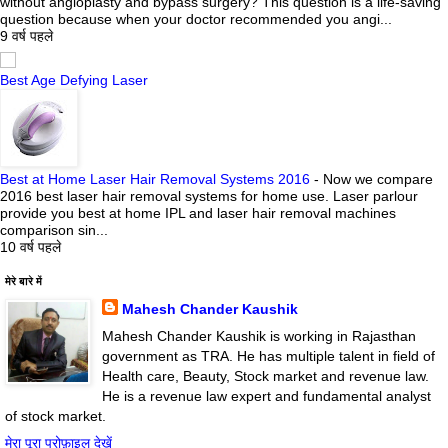
without angioplasty and bypass surgery? This question is a life-saving
question because when your doctor recommended you angi...
9 वर्ष पहले
Best Age Defying Laser
Best at Home Laser Hair Removal Systems 2016
-
Now we compare
2016 best laser hair removal systems for home use. Laser parlour
provide you best at home IPL and laser hair removal machines
comparison sin...
10 वर्ष पहले
मेरे बारे में
Mahesh Chander Kaushik
Mahesh Chander Kaushik is working in Rajasthan
government as TRA. He has multiple talent in field of
Health care, Beauty, Stock market and revenue law.
He is a revenue law expert and fundamental analyst
of stock market.
मेरा पूरा प्रोफ़ाइल देखें